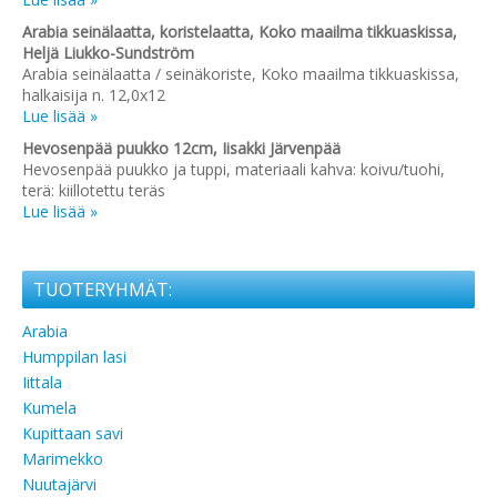
Arabia seinälaatta, koristelaatta, Koko maailma tikkuaskissa,
Heljä Liukko-Sundström
Arabia seinälaatta / seinäkoriste, Koko maailma tikkuaskissa,
halkaisija n. 12,0x12
Lue lisää »
Hevosenpää puukko 12cm, Iisakki Järvenpää
Hevosenpää puukko ja tuppi, materiaali kahva: koivu/tuohi,
terä: kiillotettu teräs
Lue lisää »
TUOTERYHMÄT:
Arabia
Humppilan lasi
Iittala
Kumela
Kupittaan savi
Marimekko
Nuutajärvi