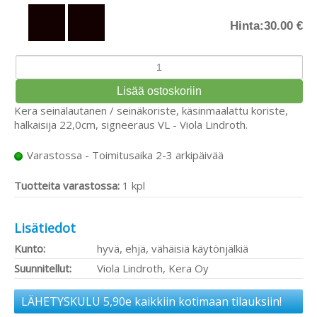
Hinta:
30.00 €
Kera seinälautanen / seinäkoriste, käsinmaalattu koriste,
halkaisija 22,0cm, signeeraus VL - Viola Lindroth.
Varastossa - Toimitusaika 2-3 arkipäivää
Tuotteita varastossa:
1 kpl
Lisätiedot
Kunto:
hyvä, ehjä, vähäisiä käytönjälkiä
Suunnitellut:
Viola Lindroth, Kera Oy
LÄHETYSKULU 5,90e kaikkiin kotimaan tilauksiin!