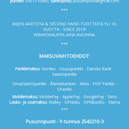
p
uhelin:
0451370060,
s
ähköposti:
pusurinpuoti@gmail.com
***
ARJEN AARTEITA & SECOND HAND-TUOTTEITA YLI 10-
VUOTTA - SINCE 2013!
VERKKOKAUPPA AINA AVOINNA.
***
MAKSUVAIHTOEHDOT:
Pankkimaksu:
Nordea - Osuuspankki - Danske Bank -
Säästöpankki
OmaSäästöpankki - Ålandsbanken - Aktia - POP Pankki -
SPankki
Mobilemaksu:
MobilePay - ApplePay - GooglePay - Siirto
Lasku- ja osamaksu:
Walley - OPlasku - OPtililuotto - Klarna
***
Pusurinpuoti - Y-tunnus 2542210-3