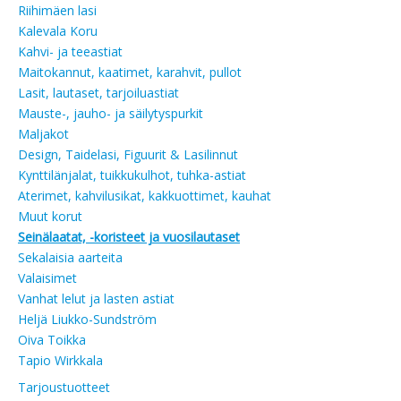
Riihimäen lasi
Kalevala Koru
Kahvi- ja teeastiat
Maitokannut, kaatimet, karahvit, pullot
Lasit, lautaset, tarjoiluastiat
Mauste-, jauho- ja säilytyspurkit
Maljakot
Design, Taidelasi, Figuurit & Lasilinnut
Kynttilänjalat, tuikkukulhot, tuhka-astiat
Aterimet, kahvilusikat, kakkuottimet, kauhat
Muut korut
Seinälaatat, -koristeet ja vuosilautaset
Sekalaisia aarteita
Valaisimet
Vanhat lelut ja lasten astiat
Heljä Liukko-Sundström
Oiva Toikka
Tapio Wirkkala
Tarjoustuotteet