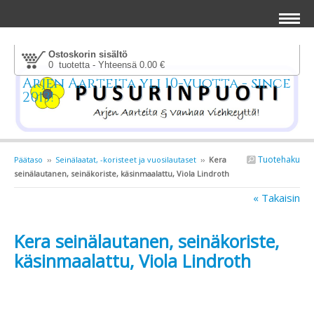
Ostoskorin sisältö
0 tuotetta - Yhteensä 0.00 €
Arjen Aarteita yli 10-vuotta - since
2013!
Tuotehaku
Päätaso
››
Seinälaatat, -koristeet ja vuosilautaset
››
Kera
seinälautanen, seinäkoriste, käsinmaalattu, Viola Lindroth
« Takaisin
Kera seinälautanen, seinäkoriste,
käsinmaalattu, Viola Lindroth