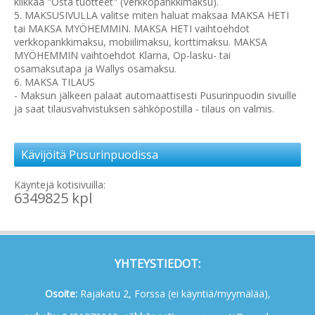
klikkaa "Osta tuotteet" (Verkkopankkimaksu).
5. MAKSUSIVULLA valitse miten haluat maksaa MAKSA HETI
tai MAKSA MYÖHEMMIN. MAKSA HETI vaihtoehdot
verkkopankkimaksu, mobiilimaksu, korttimaksu. MAKSA
MYÖHEMMIN vaihtoehdot Klarna, Op-lasku- tai
osamaksutapa ja Wallys osamaksu.
6. MAKSA TILAUS
- Maksun jälkeen palaat automaattisesti Pusurinpuodin sivuille
ja saat tilausvahvistuksen sähköpostilla - tilaus on valmis.
Kävijöitä Pusurinpuodissa
Käyntejä kotisivuilla:
6349825 kpl
YHTEYSTIEDOT:
Osoite:
Rajakatu 2, Forssa (ei käyntiä/myymälää),