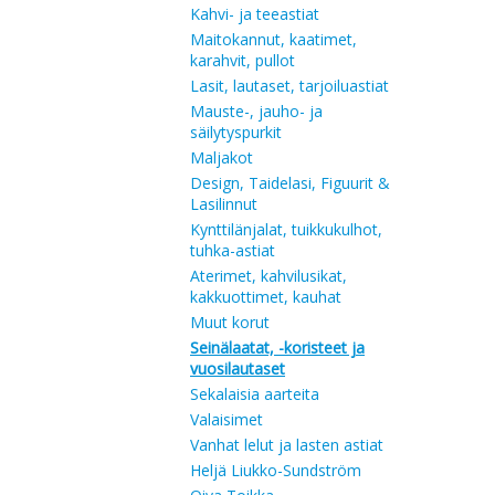
Kahvi- ja teeastiat
Maitokannut, kaatimet,
karahvit, pullot
Lasit, lautaset, tarjoiluastiat
Mauste-, jauho- ja
säilytyspurkit
Maljakot
Design, Taidelasi, Figuurit &
Lasilinnut
Kynttilänjalat, tuikkukulhot,
tuhka-astiat
Aterimet, kahvilusikat,
kakkuottimet, kauhat
Muut korut
Seinälaatat, -koristeet ja
vuosilautaset
Sekalaisia aarteita
Valaisimet
Vanhat lelut ja lasten astiat
Heljä Liukko-Sundström