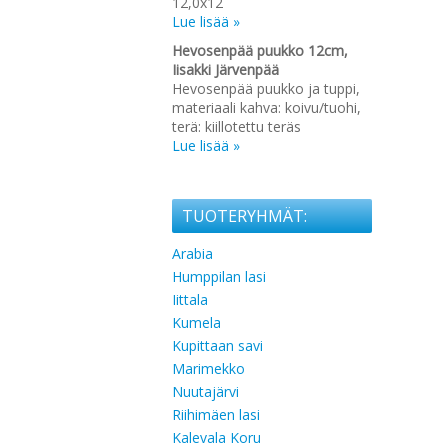
12,0x12
Lue lisää »
Hevosenpää puukko 12cm,
Iisakki Järvenpää
Hevosenpää puukko ja tuppi,
materiaali kahva: koivu/tuohi,
terä: kiillotettu teräs
Lue lisää »
TUOTERYHMÄT:
Arabia
Humppilan lasi
Iittala
Kumela
Kupittaan savi
Marimekko
Nuutajärvi
Riihimäen lasi
Kalevala Koru