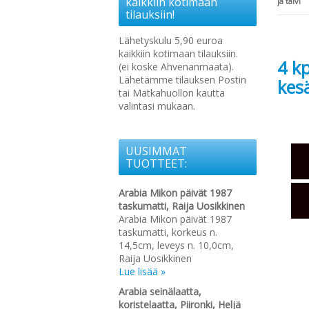
kaikkiin kotimaan
ja talvi
tilauksiin!
Lähetyskulu 5,90 euroa
kaikkiin kotimaan tilauksiin.
4 kp
(ei koske Ahvenanmaata).
Lähetämme tilauksen Postin
kesä
tai Matkahuollon kautta
valintasi mukaan.
UUSIMMAT
TUOTTEET:
Arabia Mikon päivät 1987
taskumatti, Raija Uosikkinen
Arabia Mikon päivät 1987
taskumatti, korkeus n.
14,5cm, leveys n. 10,0cm,
Raija Uosikkinen
Lue lisää »
Arabia seinälaatta,
koristelaatta, Piironki, Heljä