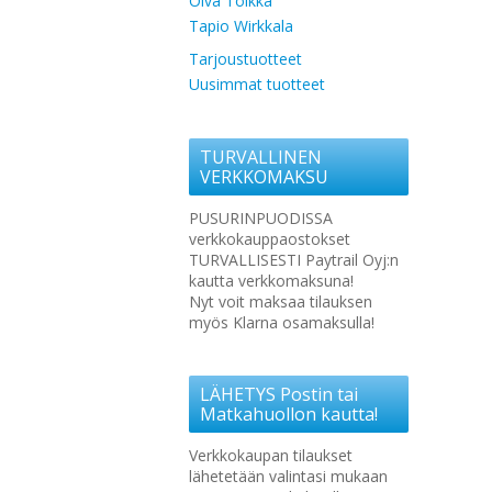
Oiva Toikka
Tapio Wirkkala
Tarjoustuotteet
Uusimmat tuotteet
TURVALLINEN
VERKKOMAKSU
PUSURINPUODISSA
verkkokauppaostokset
TURVALLISESTI Paytrail Oyj:n
kautta verkkomaksuna!
Nyt voit maksaa tilauksen
myös Klarna osamaksulla!
LÄHETYS Postin tai
Matkahuollon kautta!
Verkkokaupan tilaukset
lähetetään valintasi mukaan