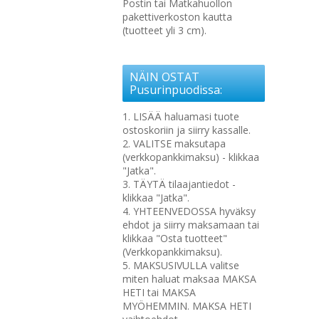
Postin tai Matkahuollon
pakettiverkoston kautta
(tuotteet yli 3 cm).
NÄIN OSTAT
Pusurinpuodissa:
1. LISÄÄ haluamasi tuote
ostoskoriin ja siirry kassalle.
2. VALITSE maksutapa
(verkkopankkimaksu) - klikkaa
"Jatka".
3. TÄYTÄ tilaajantiedot -
klikkaa "Jatka".
4. YHTEENVEDOSSA hyväksy
ehdot ja siirry maksamaan tai
klikkaa "Osta tuotteet"
(Verkkopankkimaksu).
5. MAKSUSIVULLA valitse
miten haluat maksaa MAKSA
HETI tai MAKSA
MYÖHEMMIN. MAKSA HETI