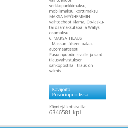
vaihtoehdot
verkkopankkimaksu,
mobiilimaksu, korttimaksu.
MAKSA MYÖHEMMIN
vaihtoehdot Klarna, Op-lasku-
tai osamaksutapa ja Wallys
osamaksu.
6. MAKSA TILAUS
- Maksun jälkeen palaat
automaattisesti
Pusurinpuodin sivuille ja saat
tilausvahvistuksen
sähköpostilla - tilaus on
valmis.
Kävijöitä
Pusurinpuodissa
Käyntejä kotisivuilla:
6346581 kpl