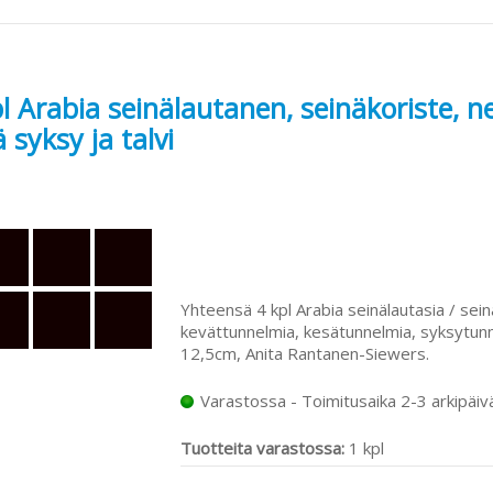
l Arabia seinälautanen, seinäkoriste, n
 syksy ja talvi
Yhteensä 4 kpl Arabia seinälautasia / sein
kevättunnelmia, kesätunnelmia, syksytunne
12,5cm, Anita Rantanen-Siewers.
Varastossa - Toimitusaika 2-3 arkipäiv
Tuotteita varastossa:
1 kpl