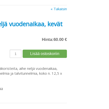
« Takaisin
eljä vuodenaikaa, kevät
Hinta:
60.00 €
äkoristeita, aihe neljä vuodenaikaa,
lmia ja talvitunnelmia, koko n. 12,5 x
ää