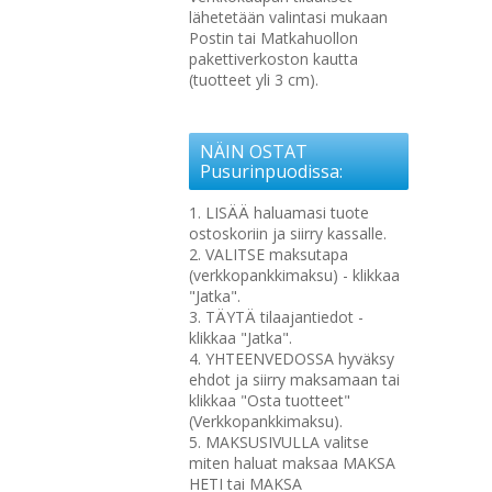
lähetetään valintasi mukaan
Postin tai Matkahuollon
pakettiverkoston kautta
(tuotteet yli 3 cm).
NÄIN OSTAT
Pusurinpuodissa:
1. LISÄÄ haluamasi tuote
ostoskoriin ja siirry kassalle.
2. VALITSE maksutapa
(verkkopankkimaksu) - klikkaa
"Jatka".
3. TÄYTÄ tilaajantiedot -
klikkaa "Jatka".
4. YHTEENVEDOSSA hyväksy
ehdot ja siirry maksamaan tai
klikkaa "Osta tuotteet"
(Verkkopankkimaksu).
5. MAKSUSIVULLA valitse
miten haluat maksaa MAKSA
HETI tai MAKSA