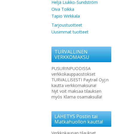
Heljä Liukko-Sundström
Oiva Toikka
Tapio Wirkkala
Tarjoustuotteet
Uusimmat tuotteet
TURVALLINEN
VERKKOMAKSU
PUSURINPUODISSA
verkkokauppaostokset
TURVALLISESTI Paytrail Oyj:n
kautta verkkomaksuna!
Nyt voit maksaa tilauksen
myös Klarna osamaksulla!
LÄHETYS Postin tai
Matkahuollon kautta!
Verkkokaupan tilaukset