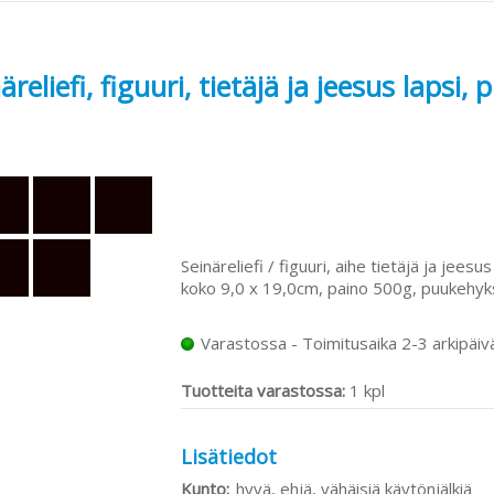
äreliefi, figuuri, tietäjä ja jeesus lapsi,
Seinäreliefi / figuuri, aihe tietäjä ja jeesu
koko 9,0 x 19,0cm, paino 500g, puukehyk
Varastossa - Toimitusaika 2-3 arkipäiv
Tuotteita varastossa:
1 kpl
Lisätiedot
Kunto:
hyvä, ehjä, vähäisiä käytönjälkiä