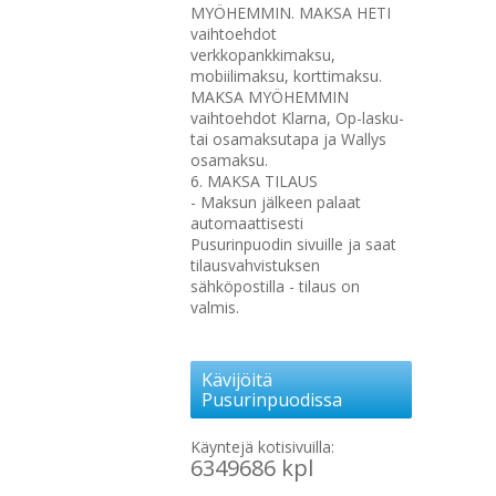
MYÖHEMMIN. MAKSA HETI
vaihtoehdot
verkkopankkimaksu,
mobiilimaksu, korttimaksu.
MAKSA MYÖHEMMIN
vaihtoehdot Klarna, Op-lasku-
tai osamaksutapa ja Wallys
osamaksu.
6. MAKSA TILAUS
- Maksun jälkeen palaat
automaattisesti
Pusurinpuodin sivuille ja saat
tilausvahvistuksen
sähköpostilla - tilaus on
valmis.
Kävijöitä
Pusurinpuodissa
Käyntejä kotisivuilla:
6349686 kpl