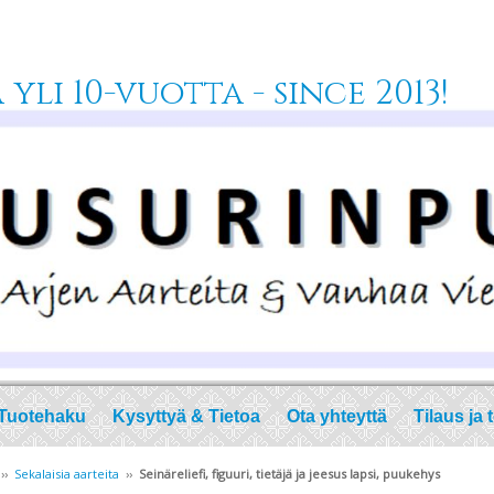
yli 10-vuotta - since 2013!
Tuotehaku
Kysyttyä & Tietoa
Ota yhteyttä
Tilaus ja 
››
Sekalaisia aarteita
››
Seinäreliefi, figuuri, tietäjä ja jeesus lapsi, puukehys