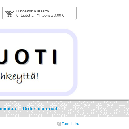
Ostoskorin sisältö
0 tuotetta - Yhteensä 0.00 €
toimitus
Order to abroad!
Tuotehaku