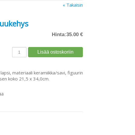
« Takaisin
 puukehys
Hinta:
35.00 €
s lapsi, materiaali keramiikka/savi, figuurin
sen koko 21,5 x 34,0cm.
ää