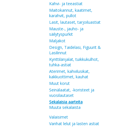
Kahvi- ja teeastiat
Maitokannut, kaatimet,
karahvit, pullot
Lasit, lautaset, tarjoiluastiat
Mauste-, jauho- ja
säilytyspurkit
Maljakot
Design, Taidelasi, Figuurit &
Lasilinnut
Kynttilänjalat, tuikkukulhot,
tuhka-astiat
Aterimet, kahvilusikat,
kakkuottimet, kauhat
Muut korut
Seinälaatat, -koristeet ja
vuosilautaset
Sekalaisia aarteita
Muuta sekalaista
Valaisimet
Vanhat lelut ja lasten astiat