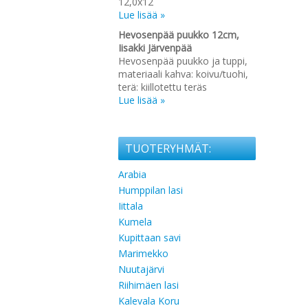
12,0x12
Lue lisää »
Hevosenpää puukko 12cm,
Iisakki Järvenpää
Hevosenpää puukko ja tuppi,
materiaali kahva: koivu/tuohi,
terä: kiillotettu teräs
Lue lisää »
TUOTERYHMÄT:
Arabia
Humppilan lasi
Iittala
Kumela
Kupittaan savi
Marimekko
Nuutajärvi
Riihimäen lasi
Kalevala Koru