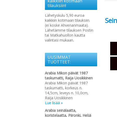
kaikkiin kotimaan
tilauksiin!
Lähetyskulu 5,90 euroa
Sein
kaikkiin kotimaan tilauksiin.
(ei koske Ahvenanmaata).
Lähetämme tilauksen Postin
tai Matkahuollon kautta
valintasi mukaan.
UUSIMMAT
TUOTTEET:
Arabia Mikon päivät 1987
taskumatti, Raija Uosikkinen
Arabia Mikon päivät 1987
taskumatti, korkeus n.
14,5cm, leveys n. 10,0cm,
Raija Uosikkinen
Lue lisää »
Arabia seinälaatta,
koristelaatta, Piironki, Heljä