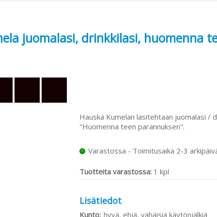
ela juomalasi, drinkkilasi, huomenna 
Hauska Kumelan lasitehtaan juomalasi / dr
"Huomenna teen parannuksen".
Varastossa - Toimitusaika 2-3 arkipäiv
Tuotteita varastossa:
1 kpl
Lisätiedot
Kunto:
hyvä, ehjä, vähäisiä käytönjälkiä