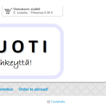
Ostoskorin sisältö
0 tuotetta - Yhteensä 0.00 €
toimitus
Order to abroad!
Tuotehaku