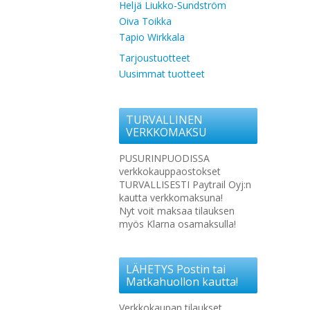
Heljä Liukko-Sundström
Oiva Toikka
Tapio Wirkkala
Tarjoustuotteet
Uusimmat tuotteet
TURVALLINEN
VERKKOMAKSU
PUSURINPUODISSA
verkkokauppaostokset
TURVALLISESTI Paytrail Oyj:n
kautta verkkomaksuna!
Nyt voit maksaa tilauksen
myös Klarna osamaksulla!
LÄHETYS Postin tai
Matkahuollon kautta!
Verkkokaupan tilaukset