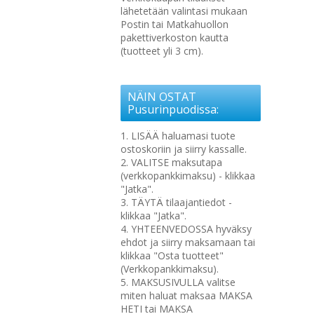
lähetetään valintasi mukaan
Postin tai Matkahuollon
pakettiverkoston kautta
(tuotteet yli 3 cm).
NÄIN OSTAT
Pusurinpuodissa:
1. LISÄÄ haluamasi tuote
ostoskoriin ja siirry kassalle.
2. VALITSE maksutapa
(verkkopankkimaksu) - klikkaa
"Jatka".
3. TÄYTÄ tilaajantiedot -
klikkaa "Jatka".
4. YHTEENVEDOSSA hyväksy
ehdot ja siirry maksamaan tai
klikkaa "Osta tuotteet"
(Verkkopankkimaksu).
5. MAKSUSIVULLA valitse
miten haluat maksaa MAKSA
HETI tai MAKSA