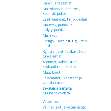
Kahvi- ja teeastiat
Maitokannut, kaatimet,
karahvit, pullot
Lasit, lautaset, tarjoiluastiat
Mauste-, jauho- ja
säilytyspurkit
Maljakot
Design, Taidelasi, Figuurit &
Lasilinnut
Kynttilänjalat, tuikkukulhot,
tuhka-astiat
Aterimet, kahvilusikat,
kakkuottimet, kauhat
Muut korut
Seinälaatat, -koristeet ja
vuosilautaset
Sekalaisia aarteita
Muuta sekalaista
Valaisimet
Vanhat lelut ja lasten astiat