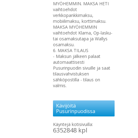
MYÖHEMMIN. MAKSA HETI
vaihtoehdot
verkkopankkimaksu,
mobiilimaksu, korttimaksu.
MAKSA MYÖHEMMIN
vaihtoehdot Klarna, Op-lasku-
tai osamaksutapa ja Wallys
osamaksu.
6. MAKSA TILAUS
- Maksun jälkeen palaat
automaattisesti
Pusurinpuodin sivuille ja saat
tilausvahvistuksen
sähköpostilla - tilaus on
valmis.
Kävijöitä
Pusurinpuodissa
Käyntejä kotisivuilla:
6352848 kpl