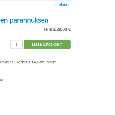
« Takaisin
teen parannuksen
Hinta:
20.00 €
inkkilasi, korkeus 14,0cm, teksti
ää