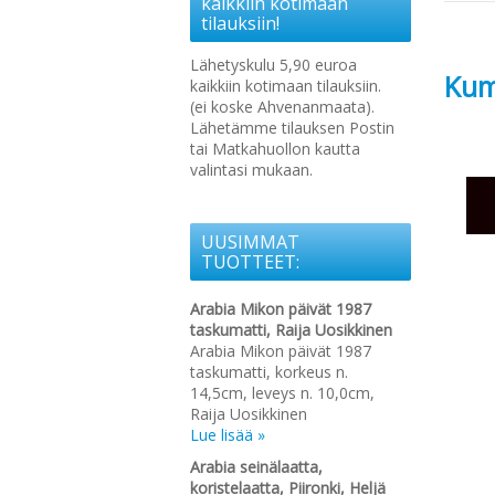
kaikkiin kotimaan
tilauksiin!
Lähetyskulu 5,90 euroa
Kum
kaikkiin kotimaan tilauksiin.
(ei koske Ahvenanmaata).
Lähetämme tilauksen Postin
tai Matkahuollon kautta
valintasi mukaan.
UUSIMMAT
TUOTTEET:
Arabia Mikon päivät 1987
taskumatti, Raija Uosikkinen
Arabia Mikon päivät 1987
taskumatti, korkeus n.
14,5cm, leveys n. 10,0cm,
Raija Uosikkinen
Lue lisää »
Arabia seinälaatta,
koristelaatta, Piironki, Heljä