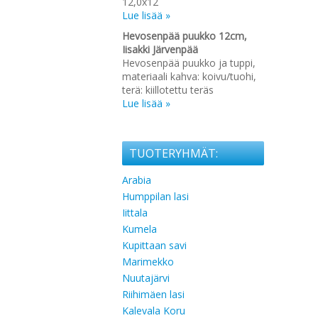
12,0x12
Lue lisää »
Hevosenpää puukko 12cm,
Iisakki Järvenpää
Hevosenpää puukko ja tuppi,
materiaali kahva: koivu/tuohi,
terä: kiillotettu teräs
Lue lisää »
TUOTERYHMÄT:
Arabia
Humppilan lasi
Iittala
Kumela
Kupittaan savi
Marimekko
Nuutajärvi
Riihimäen lasi
Kalevala Koru