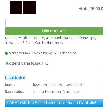
Hinta:
15.00 €
Nuutajärvi ikkunakoriste, aihe puolukka / puolukanvarpu,
halkaisija 18,0cm, Kerttu Nurminen.
Varastossa - Toimitusaika 2-3 arkipäivää
Tuotteita varastossa:
1 kpl
Lisätiedot
Kunto:
hyvä, ehjä, vähäisiä käytönjälkiä
Suunnitellut:
Kerttu Nurminen, Nuutajärvi
LÄHETYSKULU 5,90e kaikkiin kotimaan tilauksiin!