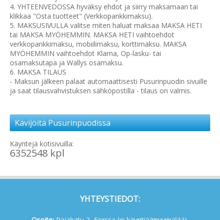
4. YHTEENVEDOSSA hyväksy ehdot ja siirry maksamaan tai
klikkaa "Osta tuotteet" (Verkkopankkimaksu).
5. MAKSUSIVULLA valitse miten haluat maksaa MAKSA HETI
tai MAKSA MYÖHEMMIN. MAKSA HETI vaihtoehdot
verkkopankkimaksu, mobiilimaksu, korttimaksu. MAKSA
MYÖHEMMIN vaihtoehdot Klarna, Op-lasku- tai
osamaksutapa ja Wallys osamaksu.
6. MAKSA TILAUS
- Maksun jälkeen palaat automaattisesti Pusurinpuodin sivuille
ja saat tilausvahvistuksen sähköpostilla - tilaus on valmis.
Kävijöitä Pusurinpuodissa
Käyntejä kotisivuilla:
6352548 kpl
YHTEYSTIEDOT:
Osoite:
Rajakatu 2, Forssa (ei käyntiä/myymälää),