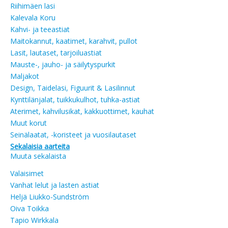
Riihimäen lasi
Kalevala Koru
Kahvi- ja teeastiat
Maitokannut, kaatimet, karahvit, pullot
Lasit, lautaset, tarjoiluastiat
Mauste-, jauho- ja säilytyspurkit
Maljakot
Design, Taidelasi, Figuurit & Lasilinnut
Kynttilänjalat, tuikkukulhot, tuhka-astiat
Aterimet, kahvilusikat, kakkuottimet, kauhat
Muut korut
Seinälaatat, -koristeet ja vuosilautaset
Sekalaisia aarteita
Muuta sekalaista
Valaisimet
Vanhat lelut ja lasten astiat
Heljä Liukko-Sundström
Oiva Toikka
Tapio Wirkkala