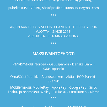
p
uhelin:
0451370060,
s
ähköposti:
pusurinpuoti@gmail.com
***
ARJEN AARTEITA & SECOND HAND-TUOTTEITA YLI 10-
VUOTTA - SINCE 2013!
VERKKOKAUPPA AINA AVOINNA.
***
MAKSUVAIHTOEHDOT:
Pankkimaksu:
Nordea - Osuuspankki - Danske Bank -
Säästöpankki
OmaSäästöpankki - Ålandsbanken - Aktia - POP Pankki -
SPankki
Mobilemaksu:
MobilePay - ApplePay - GooglePay - Siirto
Lasku- ja osamaksu:
Walley - OPlasku - OPtililuotto - Klarna
***