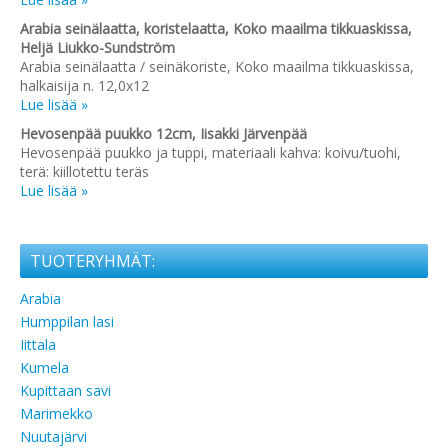
Arabia seinälaatta, koristelaatta, Koko maailma tikkuaskissa,
Heljä Liukko-Sundström
Arabia seinälaatta / seinäkoriste, Koko maailma tikkuaskissa,
halkaisija n. 12,0x12
Lue lisää »
Hevosenpää puukko 12cm, Iisakki Järvenpää
Hevosenpää puukko ja tuppi, materiaali kahva: koivu/tuohi,
terä: kiillotettu teräs
Lue lisää »
TUOTERYHMÄT:
Arabia
Humppilan lasi
Iittala
Kumela
Kupittaan savi
Marimekko
Nuutajärvi