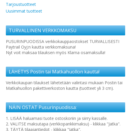
Tarjoustuotteet
Uusimmat tuotteet
TURVALLINEN VERKKOMAKSU
PUSURINPUODISSA verkkokauppaostokset TURVALLISESTI
Paytrail Oyj:n kautta verkkomaksuna!
Nyt voit maksaa tilauksen myös Klarna osamaksulla!
LÄHETYS Postin tai Matkahuollon kautta!
Verkkokaupan tilaukset lähetetään valintasi mukaan Postin tai
Matkahuollon pakettiverkoston kautta (tuotteet yli 3 cm).
NÄIN OSTAT Pusurinpuodissa:
1. LISÄÄ haluamasi tuote ostoskoriin ja siirry kassalle.
2. VALITSE maksutapa (verkkopankkimaksu) - klikkaa "Jatka".
3. TÄYTÄ tilaajantiedot - klikkaa "Jatka".