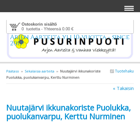
Ostoskorin sisältö
0 tuotetta - Yhteensä 0.00 €
Arjen Aarteita yli 10-vuotta - since
2013!
Tuotehaku
Päätaso
››
Sekalaisia aarteita
››
Nuutajärvi ikkunakoriste
Puolukka, puolukanvarpu, Kerttu Nurminen
« Takaisin
Nuutajärvi ikkunakoriste Puolukka,
puolukanvarpu, Kerttu Nurminen