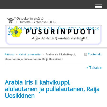
Ostoskorin sisältö
0 tuotetta - Yhteensä 0.00 €
Arjen Aarteita yli 10-vuotta - since
2013!
Tuotehaku
Päätaso
››
Kahvi- ja teeastiat
››
Arabia Iris II kahvikuppi,
alulautanen ja pullalautanen, Raija Uosikkinen
« Takaisin
Arabia Iris II kahvikuppi,
alulautanen ja pullalautanen, Raija
Uosikkinen