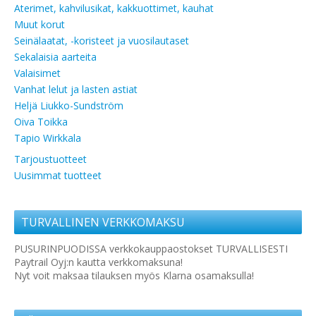
Aterimet, kahvilusikat, kakkuottimet, kauhat
Muut korut
Seinälaatat, -koristeet ja vuosilautaset
Sekalaisia aarteita
Valaisimet
Vanhat lelut ja lasten astiat
Heljä Liukko-Sundström
Oiva Toikka
Tapio Wirkkala
Tarjoustuotteet
Uusimmat tuotteet
TURVALLINEN VERKKOMAKSU
PUSURINPUODISSA verkkokauppaostokset TURVALLISESTI
Paytrail Oyj:n kautta verkkomaksuna!
Nyt voit maksaa tilauksen myös Klarna osamaksulla!