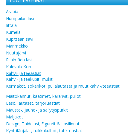
TUOTERYHMÄT:
Arabia
Humppilan lasi
Iittala
Kumela
Kupittaan savi
Marimekko
Nuutajärvi
Riihimäen lasi
Kalevala Koru
Kahvi- ja teeastiat
Kahvi- ja teekupit, mukit
Kermakot, sokerikot, pullalautaset ja muut kahvi-/teeastiat
Maitokannut, kaatimet, karahvit, pullot
Lasit, lautaset, tarjoiluastiat
Mauste-, jauho- ja säilytyspurkit
Maljakot
Design, Taidelasi, Figuurit & Lasilinnut
Kynttilänjalat, tuikkukulhot, tuhka-astiat