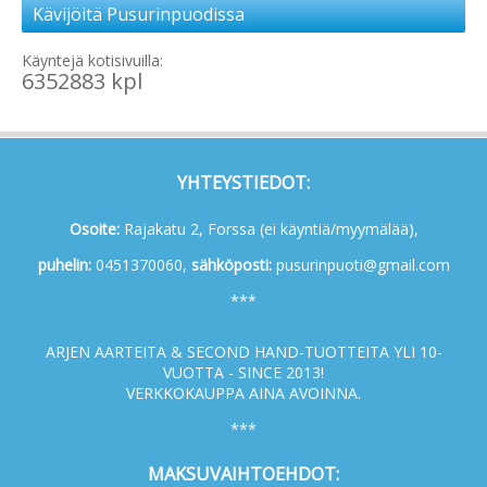
Kävijöitä Pusurinpuodissa
Käyntejä kotisivuilla:
6352883 kpl
YHTEYSTIEDOT:
Osoite:
Rajakatu 2, Forssa (ei käyntiä/myymälää),
p
uhelin:
0451370060,
s
ähköposti:
pusurinpuoti@gmail.com
***
ARJEN AARTEITA & SECOND HAND-TUOTTEITA YLI 10-
VUOTTA - SINCE 2013!
VERKKOKAUPPA AINA AVOINNA.
***
MAKSUVAIHTOEHDOT: