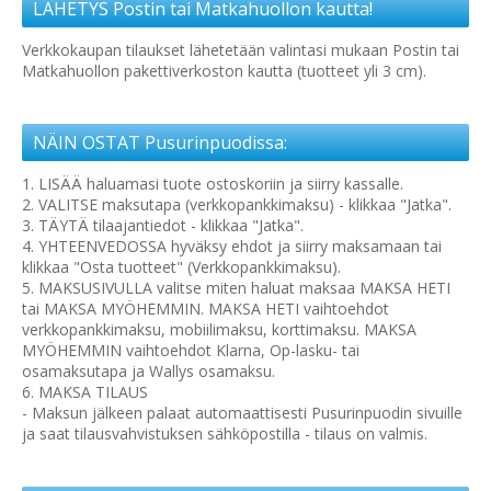
LÄHETYS Postin tai Matkahuollon kautta!
Verkkokaupan tilaukset lähetetään valintasi mukaan Postin tai
Matkahuollon pakettiverkoston kautta (tuotteet yli 3 cm).
NÄIN OSTAT Pusurinpuodissa:
1. LISÄÄ haluamasi tuote ostoskoriin ja siirry kassalle.
2. VALITSE maksutapa (verkkopankkimaksu) - klikkaa "Jatka".
3. TÄYTÄ tilaajantiedot - klikkaa "Jatka".
4. YHTEENVEDOSSA hyväksy ehdot ja siirry maksamaan tai
klikkaa "Osta tuotteet" (Verkkopankkimaksu).
5. MAKSUSIVULLA valitse miten haluat maksaa MAKSA HETI
tai MAKSA MYÖHEMMIN. MAKSA HETI vaihtoehdot
verkkopankkimaksu, mobiilimaksu, korttimaksu. MAKSA
MYÖHEMMIN vaihtoehdot Klarna, Op-lasku- tai
osamaksutapa ja Wallys osamaksu.
6. MAKSA TILAUS
- Maksun jälkeen palaat automaattisesti Pusurinpuodin sivuille
ja saat tilausvahvistuksen sähköpostilla - tilaus on valmis.