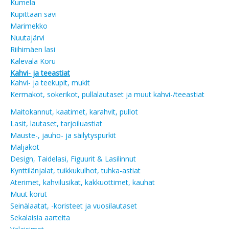
Kumela
Kupittaan savi
Marimekko
Nuutajärvi
Riihimäen lasi
Kalevala Koru
Kahvi- ja teeastiat
Kahvi- ja teekupit, mukit
Kermakot, sokerikot, pullalautaset ja muut kahvi-/teeastiat
Maitokannut, kaatimet, karahvit, pullot
Lasit, lautaset, tarjoiluastiat
Mauste-, jauho- ja säilytyspurkit
Maljakot
Design, Taidelasi, Figuurit & Lasilinnut
Kynttilänjalat, tuikkukulhot, tuhka-astiat
Aterimet, kahvilusikat, kakkuottimet, kauhat
Muut korut
Seinälaatat, -koristeet ja vuosilautaset
Sekalaisia aarteita