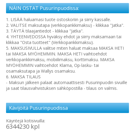
NÄIN OSTAT Pusurinpuodissa:
1. LISÄÄ haluamasi tuote ostoskoriin ja siirry kassalle.
2. VALITSE maksutapa (verkkopankkimaksu) - klikkaa "Jatka".
3. TÄYTÄ tilaajantiedot - klikkaa "Jatka".
4. YHTEENVEDOSSA hyväksy ehdot ja siirry maksamaan tai
klikkaa "Osta tuotteet" (Verkkopankkimaksu).
5. MAKSUSIVULLA valitse miten haluat maksaa MAKSA HETI
tai MAKSA MYÖHEMMIN. MAKSA HETI vaihtoehdot
verkkopankkimaksu, mobiilimaksu, korttimaksu. MAKSA
MYÖHEMMIN vaihtoehdot Klarna, Op-lasku- tai
osamaksutapa ja Wallys osamaksu.
6. MAKSA TILAUS
- Maksun jälkeen palaat automaattisesti Pusurinpuodin sivuille
ja saat tilausvahvistuksen sähköpostilla - tilaus on valmis.
Kävijöitä Pusurinpuodissa
Käyntejä kotisivuilla:
6344230 kpl