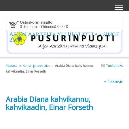
Ostoskorin sisältö
0 tuotetta - Yhteensä 0.00 €
Arjen Aarteita yli 10-vuotta - since
2013!
Tuotehaku
Päätaso
››
Kahvi- ja teeastiat
››
Arabia Diana kahvikannu,
kahvikaadin, Einar Forseth
« Takaisin
Arabia Diana kahvikannu,
kahvikaadin, Einar Forseth