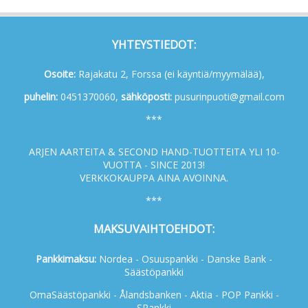
YHTEYSTIEDOT:
Osoite:
Rajakatu 2, Forssa (ei käyntiä/myymälää),
p
uhelin:
0451370060,
s
ähköposti:
pusurinpuoti@gmail.com
***
ARJEN AARTEITA & SECOND HAND-TUOTTEITA YLI 10-
VUOTTA - SINCE 2013!
VERKKOKAUPPA AINA AVOINNA.
***
MAKSUVAIHTOEHDOT:
Pankkimaksu:
Nordea - Osuuspankki - Danske Bank -
Säästöpankki
OmaSäästöpankki - Ålandsbanken - Aktia - POP Pankki -
SPankki