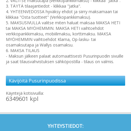
2. VALITSE maksutapa (verkkopankkimaksu) - klikkaa "Jatka".
3. TÄYTÄ tilaajantiedot - klikkaa "Jatka".
4. YHTEENVEDOSSA hyväksy ehdot ja siirry maksamaan tai
klikkaa "Osta tuotteet" (Verkkopankkimaksu).
5. MAKSUSIVULLA valitse miten haluat maksaa MAKSA HETI
tai MAKSA MYÖHEMMIN. MAKSA HETI vaihtoehdot
verkkopankkimaksu, mobiilimaksu, korttimaksu. MAKSA
MYÖHEMMIN vaihtoehdot Klarna, Op-lasku- tai
osamaksutapa ja Wallys osamaksu.
6. MAKSA TILAUS
- Maksun jälkeen palaat automaattisesti Pusurinpuodin sivuille
ja saat tilausvahvistuksen sähköpostilla - tilaus on valmis.
Kävijöitä Pusurinpuodissa
Käyntejä kotisivuilla:
6349601 kpl
YHTEYSTIEDOT: