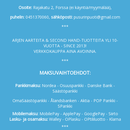
Osoite:
Rajakatu 2, Forssa (ei käyntiä/myymälää),
p
uhelin:
0451370060,
s
ähköposti:
pusurinpuoti@gmail.com
***
ARJEN AARTEITA & SECOND HAND-TUOTTEITA YLI 10-
VUOTTA - SINCE 2013!
VERKKOKAUPPA AINA AVOINNA.
***
MAKSUVAIHTOEHDOT:
Pankkimaksu:
Nordea - Osuuspankki - Danske Bank -
Säästöpankki
OmaSäästöpankki - Ålandsbanken - Aktia - POP Pankki -
SPankki
Mobilemaksu:
MobilePay - ApplePay - GooglePay - Siirto
Lasku- ja osamaksu:
Walley - OPlasku - OPtililuotto - Klarna
***