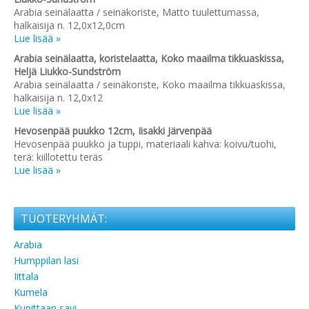
Arabia seinälaatta / seinäkoriste, Matto tuulettumassa,
halkaisija n. 12,0x12,0cm
Lue lisää »
Arabia seinälaatta, koristelaatta, Koko maailma tikkuaskissa,
Heljä Liukko-Sundström
Arabia seinälaatta / seinäkoriste, Koko maailma tikkuaskissa,
halkaisija n. 12,0x12
Lue lisää »
Hevosenpää puukko 12cm, Iisakki Järvenpää
Hevosenpää puukko ja tuppi, materiaali kahva: koivu/tuohi,
terä: kiillotettu teräs
Lue lisää »
TUOTERYHMÄT:
Arabia
Humppilan lasi
Iittala
Kumela
Kupittaan savi