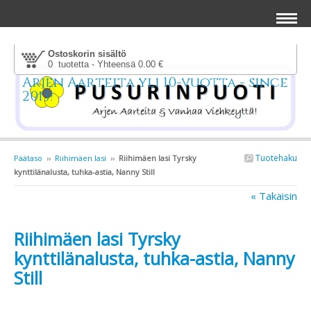
Ostoskorin sisältö
0 tuotetta - Yhteensä 0.00 €
Arjen Aarteita yli 10-vuotta - since
2013!
Tuotehaku
Päätaso
››
Riihimäen lasi
››
Riihimäen lasi Tyrsky
kynttilänalusta, tuhka-astia, Nanny Still
« Takaisin
Riihimäen lasi Tyrsky
kynttilänalusta, tuhka-astia, Nanny
Still