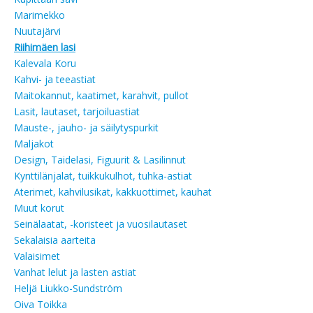
Marimekko
Nuutajärvi
Riihimäen lasi
Kalevala Koru
Kahvi- ja teeastiat
Maitokannut, kaatimet, karahvit, pullot
Lasit, lautaset, tarjoiluastiat
Mauste-, jauho- ja säilytyspurkit
Maljakot
Design, Taidelasi, Figuurit & Lasilinnut
Kynttilänjalat, tuikkukulhot, tuhka-astiat
Aterimet, kahvilusikat, kakkuottimet, kauhat
Muut korut
Seinälaatat, -koristeet ja vuosilautaset
Sekalaisia aarteita
Valaisimet
Vanhat lelut ja lasten astiat
Heljä Liukko-Sundström
Oiva Toikka