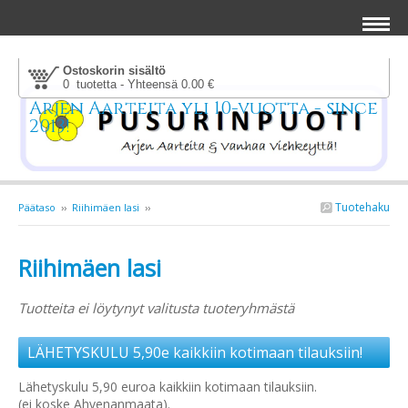
Ostoskorin sisältö
0 tuotetta - Yhteensä 0.00 €
Arjen Aarteita yli 10-vuotta - since
2013!
Tuotehaku
Päätaso
››
Riihimäen lasi
››
Riihimäen lasi
Tuotteita ei löytynyt valitusta tuoteryhmästä
LÄHETYSKULU 5,90e kaikkiin kotimaan tilauksiin!
Lähetyskulu 5,90 euroa kaikkiin kotimaan tilauksiin.
(ei koske Ahvenanmaata).