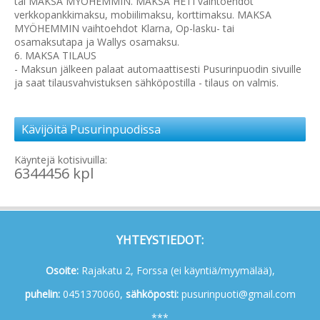
tai MAKSA MYÖHEMMIN. MAKSA HETI vaihtoehdot
verkkopankkimaksu, mobiilimaksu, korttimaksu. MAKSA
MYÖHEMMIN vaihtoehdot Klarna, Op-lasku- tai
osamaksutapa ja Wallys osamaksu.
6. MAKSA TILAUS
- Maksun jälkeen palaat automaattisesti Pusurinpuodin sivuille
ja saat tilausvahvistuksen sähköpostilla - tilaus on valmis.
Kävijöitä Pusurinpuodissa
Käyntejä kotisivuilla:
6344456 kpl
YHTEYSTIEDOT:
Osoite:
Rajakatu 2, Forssa (ei käyntiä/myymälää),
p
uhelin:
0451370060,
s
ähköposti:
pusurinpuoti@gmail.com
***