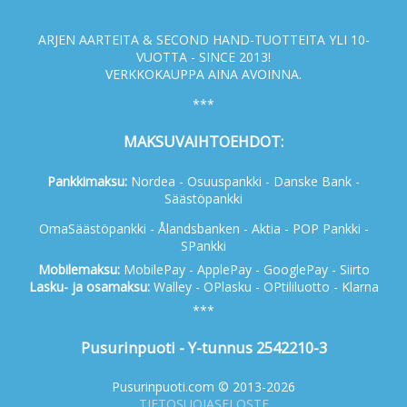
ARJEN AARTEITA & SECOND HAND-TUOTTEITA YLI 10-
VUOTTA - SINCE 2013!
VERKKOKAUPPA AINA AVOINNA.
***
MAKSUVAIHTOEHDOT:
Pankkimaksu:
Nordea - Osuuspankki - Danske Bank -
Säästöpankki
OmaSäästöpankki - Ålandsbanken - Aktia - POP Pankki -
SPankki
Mobilemaksu:
MobilePay - ApplePay - GooglePay - Siirto
Lasku- ja osamaksu:
Walley - OPlasku - OPtililuotto - Klarna
***
Pusurinpuoti - Y-tunnus 2542210-3
Pusurinpuoti.com © 2013-2026
TIETOSUOJASELOSTE