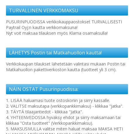
TURVALLINEN VERKKOMAKSU
PUSURINPUODISSA verkkokauppaostokset TURVALLISESTI
Paytrail Oyj:n kautta verkkomaksuna!
Nyt voit maksaa tilauksen myös Klarna osamaksulla!
LÄHETYS Postin tai Matkahuollon kautta!
Verkkokaupan tilaukset lähetetään valintasi mukaan Postin tai
Matkahuollon pakettiverkoston kautta (tuotteet yli 3 cm).
NÄIN OSTAT Pusurinpuodissa:
1. LISÄÄ haluamasi tuote ostoskoriin ja siirry kassalle.
2. VALITSE maksutapa (verkkopankkimaksu) - klikkaa "Jatka".
3. TÄYTÄ tilaajantiedot - klikkaa "Jatka".
4. YHTEENVEDOSSA hyväksy ehdot ja siirry maksamaan tai
klikkaa "Osta tuotteet" (Verkkopankkimaksu).
5. MAKSUSIVULLA valitse miten haluat maksaa MAKSA HETI