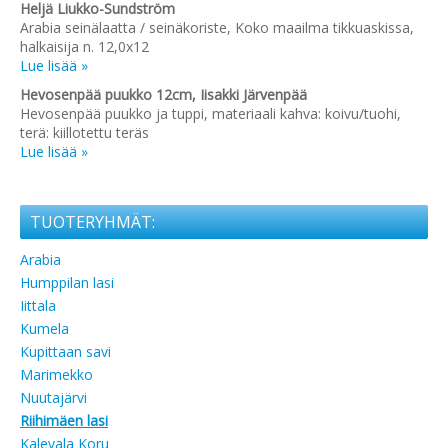
Heljä Liukko-Sundström
Arabia seinälaatta / seinäkoriste, Koko maailma tikkuaskissa,
halkaisija n. 12,0x12
Lue lisää »
Hevosenpää puukko 12cm, Iisakki Järvenpää
Hevosenpää puukko ja tuppi, materiaali kahva: koivu/tuohi,
terä: kiillotettu teräs
Lue lisää »
TUOTERYHMÄT:
Arabia
Humppilan lasi
Iittala
Kumela
Kupittaan savi
Marimekko
Nuutajärvi
Riihimäen lasi
Kalevala Koru