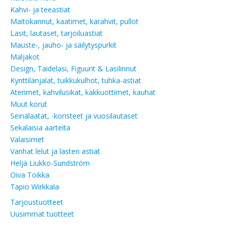
Kahvi- ja teeastiat
Maitokannut, kaatimet, karahvit, pullot
Lasit, lautaset, tarjoiluastiat
Mauste-, jauho- ja säilytyspurkit
Maljakot
Design, Taidelasi, Figuurit & Lasilinnut
Kynttilänjalat, tuikkukulhot, tuhka-astiat
Aterimet, kahvilusikat, kakkuottimet, kauhat
Muut korut
Seinälaatat, -koristeet ja vuosilautaset
Sekalaisia aarteita
Valaisimet
Vanhat lelut ja lasten astiat
Heljä Liukko-Sundström
Oiva Toikka
Tapio Wirkkala
Tarjoustuotteet
Uusimmat tuotteet