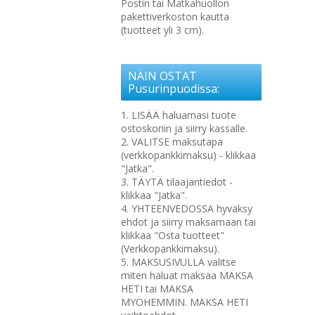
Postin tai Matkahuollon
pakettiverkoston kautta
(tuotteet yli 3 cm).
NÄIN OSTAT
Pusurinpuodissa:
1. LISÄÄ haluamasi tuote
ostoskoriin ja siirry kassalle.
2. VALITSE maksutapa
(verkkopankkimaksu) - klikkaa
"Jatka".
3. TÄYTÄ tilaajantiedot -
klikkaa "Jatka".
4. YHTEENVEDOSSA hyväksy
ehdot ja siirry maksamaan tai
klikkaa "Osta tuotteet"
(Verkkopankkimaksu).
5. MAKSUSIVULLA valitse
miten haluat maksaa MAKSA
HETI tai MAKSA
MYÖHEMMIN. MAKSA HETI