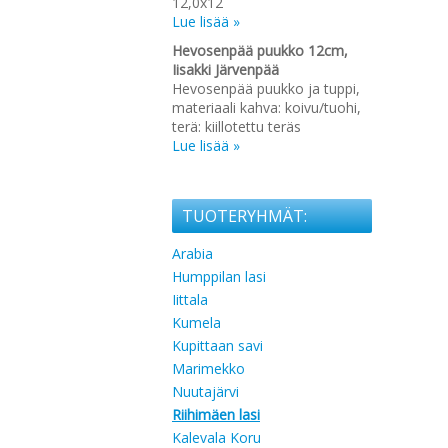
12,0x12
Lue lisää »
Hevosenpää puukko 12cm,
Iisakki Järvenpää
Hevosenpää puukko ja tuppi,
materiaali kahva: koivu/tuohi,
terä: kiillotettu teräs
Lue lisää »
TUOTERYHMÄT:
Arabia
Humppilan lasi
Iittala
Kumela
Kupittaan savi
Marimekko
Nuutajärvi
Riihimäen lasi
Kalevala Koru