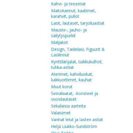
Kahvi- ja teeastiat
Maitokannut, kaatimet,
karahvit, pullot
Lasit, lautaset, tarjoiluastiat
Mauste-, jauho- ja
säilytyspurkit
Maljakot
Design, Taidelasi, Figuurit &
Lasilinnut
Kynttilänjalat, tuikkukulhot,
tuhka-astiat
Aterimet, kahvilusikat,
kakkuottimet, kauhat
Muut korut
Seinälaatat, -koristeet ja
vuosilautaset
Sekalaisia aarteita
Valaisimet
Vanhat lelut ja lasten astiat
Heljä Liukko-Sundström