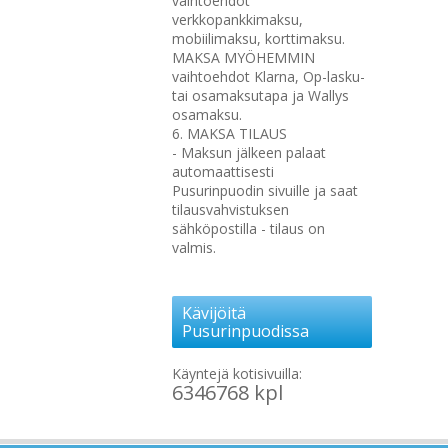
vaihtoehdot
verkkopankkimaksu,
mobiilimaksu, korttimaksu.
MAKSA MYÖHEMMIN
vaihtoehdot Klarna, Op-lasku-
tai osamaksutapa ja Wallys
osamaksu.
6. MAKSA TILAUS
- Maksun jälkeen palaat
automaattisesti
Pusurinpuodin sivuille ja saat
tilausvahvistuksen
sähköpostilla - tilaus on
valmis.
Kävijöitä
Pusurinpuodissa
Käyntejä kotisivuilla:
6346768 kpl