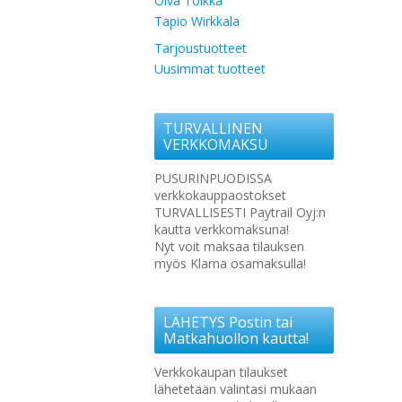
Oiva Toikka
Tapio Wirkkala
Tarjoustuotteet
Uusimmat tuotteet
TURVALLINEN
VERKKOMAKSU
PUSURINPUODISSA
verkkokauppaostokset
TURVALLISESTI Paytrail Oyj:n
kautta verkkomaksuna!
Nyt voit maksaa tilauksen
myös Klarna osamaksulla!
LÄHETYS Postin tai
Matkahuollon kautta!
Verkkokaupan tilaukset
lähetetään valintasi mukaan