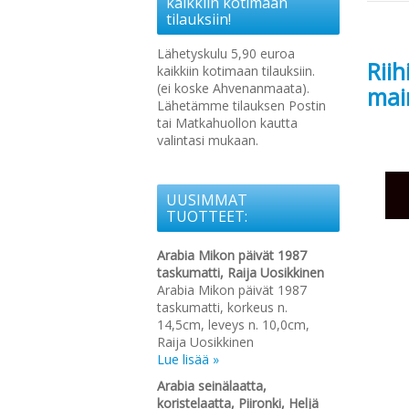
kaikkiin kotimaan
tilauksiin!
Lähetyskulu 5,90 euroa
Rii
kaikkiin kotimaan tilauksiin.
(ei koske Ahvenanmaata).
mai
Lähetämme tilauksen Postin
tai Matkahuollon kautta
valintasi mukaan.
UUSIMMAT
TUOTTEET:
Arabia Mikon päivät 1987
taskumatti, Raija Uosikkinen
Arabia Mikon päivät 1987
taskumatti, korkeus n.
14,5cm, leveys n. 10,0cm,
Raija Uosikkinen
Lue lisää »
Arabia seinälaatta,
koristelaatta, Piironki, Heljä