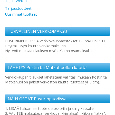
Tapio Wirkkala
Tarjoustuotteet
Uusimmat tuotteet
TURVALLINEN VERKKOMAKSU
PUSURINPUODISSA verkkokauppaostokset TURVALLISESTI
Paytrail Oyj:n kautta verkkomaksuna!
Nyt voit maksaa tilauksen myös Klarna osamaksulla!
LÄHETYS Postin tai Matkahuollon kautta!
Verkkokaupan tilaukset lähetetään valintasi mukaan Postin tai
Matkahuollon pakettiverkoston kautta (tuotteet yli 3 cm).
NÄIN OSTAT Pusurinpuodissa:
1. LISÄÄ haluamasi tuote ostoskoriin ja siirry kassalle.
2. VALITSE maksutapa (verkkopankkimaksu) - klikkaa "Jatka".