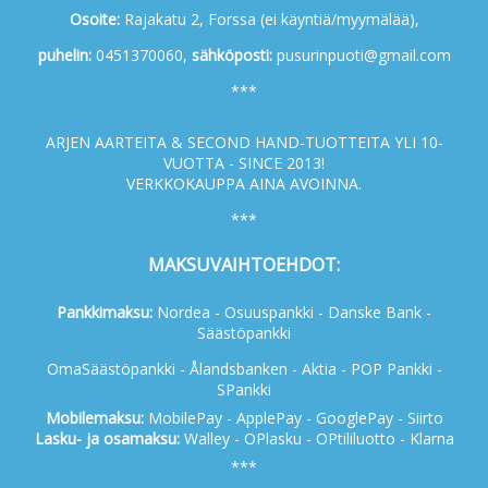
Osoite:
Rajakatu 2, Forssa (ei käyntiä/myymälää),
p
uhelin:
0451370060,
s
ähköposti:
pusurinpuoti@gmail.com
***
ARJEN AARTEITA & SECOND HAND-TUOTTEITA YLI 10-
VUOTTA - SINCE 2013!
VERKKOKAUPPA AINA AVOINNA.
***
MAKSUVAIHTOEHDOT:
Pankkimaksu:
Nordea - Osuuspankki - Danske Bank -
Säästöpankki
OmaSäästöpankki - Ålandsbanken - Aktia - POP Pankki -
SPankki
Mobilemaksu:
MobilePay - ApplePay - GooglePay - Siirto
Lasku- ja osamaksu:
Walley - OPlasku - OPtililuotto - Klarna
***