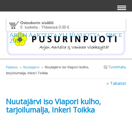
Ostoskorin sisältö
0 tuotetta - Yhteensä 0.00 €
Arjen Aarteita yli 10-vuotta - since
2013!
Tuotehaku
Päätaso
››
Nuutajärvi
››
Nuutajärvi iso Viapori kulho,
tarjoilumalja, Inkeri Toikka
« Takaisin
Nuutajärvi iso Viapori kulho,
tarjoilumalja, Inkeri Toikka