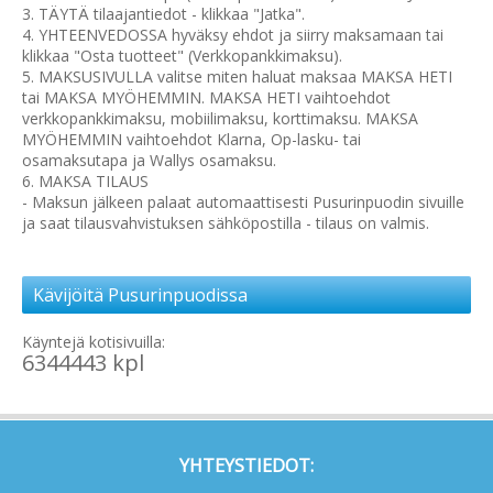
3. TÄYTÄ tilaajantiedot - klikkaa "Jatka".
4. YHTEENVEDOSSA hyväksy ehdot ja siirry maksamaan tai
klikkaa "Osta tuotteet" (Verkkopankkimaksu).
5. MAKSUSIVULLA valitse miten haluat maksaa MAKSA HETI
tai MAKSA MYÖHEMMIN. MAKSA HETI vaihtoehdot
verkkopankkimaksu, mobiilimaksu, korttimaksu. MAKSA
MYÖHEMMIN vaihtoehdot Klarna, Op-lasku- tai
osamaksutapa ja Wallys osamaksu.
6. MAKSA TILAUS
- Maksun jälkeen palaat automaattisesti Pusurinpuodin sivuille
ja saat tilausvahvistuksen sähköpostilla - tilaus on valmis.
Kävijöitä Pusurinpuodissa
Käyntejä kotisivuilla:
6344443 kpl
YHTEYSTIEDOT: