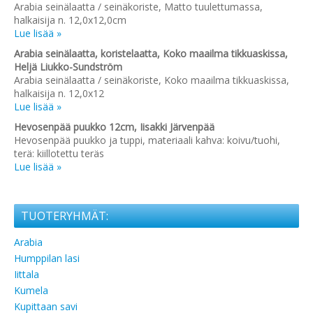
Arabia seinälaatta / seinäkoriste, Matto tuulettumassa,
halkaisija n. 12,0x12,0cm
Lue lisää »
Arabia seinälaatta, koristelaatta, Koko maailma tikkuaskissa,
Heljä Liukko-Sundström
Arabia seinälaatta / seinäkoriste, Koko maailma tikkuaskissa,
halkaisija n. 12,0x12
Lue lisää »
Hevosenpää puukko 12cm, Iisakki Järvenpää
Hevosenpää puukko ja tuppi, materiaali kahva: koivu/tuohi,
terä: kiillotettu teräs
Lue lisää »
TUOTERYHMÄT:
Arabia
Humppilan lasi
Iittala
Kumela
Kupittaan savi