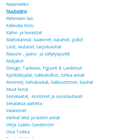
Marimekko
Nuutajärvi
Riihimäen lasi
Kalevala Koru
Kahvi- ja teeastiat
Maitokannut, kaatimet, karahvit, pullot
Lasit, lautaset, tarjoiluastiat
Mauste-, jauho- ja säilytyspurkit
Maljakot
Design, Taidelasi, Figuurit & Lasilinnut
Kynttilänjalat, tuikkukulhot, tuhka-astiat
Aterimet, kahvilusikat, kakkuottimet, kauhat
Muut korut
Seinälaatat, -koristeet ja vuosilautaset
Sekalaisia aarteita
Valaisimet
Vanhat lelut ja lasten astiat
Heljä Liukko-Sundström
Oiva Toikka