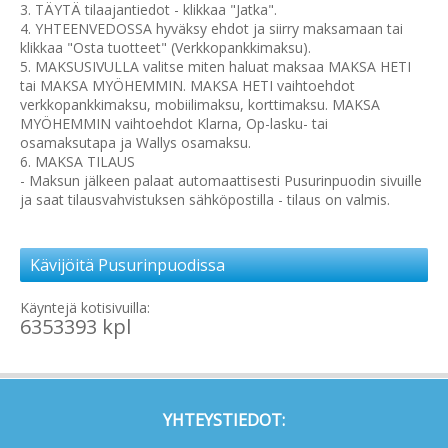
3. TÄYTÄ tilaajantiedot - klikkaa "Jatka".
4. YHTEENVEDOSSA hyväksy ehdot ja siirry maksamaan tai
klikkaa "Osta tuotteet" (Verkkopankkimaksu).
5. MAKSUSIVULLA valitse miten haluat maksaa MAKSA HETI
tai MAKSA MYÖHEMMIN. MAKSA HETI vaihtoehdot
verkkopankkimaksu, mobiilimaksu, korttimaksu. MAKSA
MYÖHEMMIN vaihtoehdot Klarna, Op-lasku- tai
osamaksutapa ja Wallys osamaksu.
6. MAKSA TILAUS
- Maksun jälkeen palaat automaattisesti Pusurinpuodin sivuille
ja saat tilausvahvistuksen sähköpostilla - tilaus on valmis.
Kävijöitä Pusurinpuodissa
Käyntejä kotisivuilla:
6353393 kpl
YHTEYSTIEDOT: