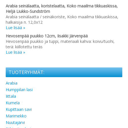
Arabia seinälaatta, koristelaatta, Koko maailma tikkuaskissa,
Heljä Liukko-Sundström
Arabia seinälaatta / seinäkoriste, Koko maailma tikkuaskissa,
halkaisija n. 12,0x12
Lue lisää »
Hevosenpää puukko 12cm, Iisakki Järvenpää
Hevosenpää puukko ja tuppi, materiaali kahva: koivu/tuohi,
terä: kiillotettu teräs
Lue lisää »
TUOTERYHMÄT:
Arabia
Humppilan lasi
Iittala
Kumela
Kupittaan savi
Marimekko
Nuutajärvi