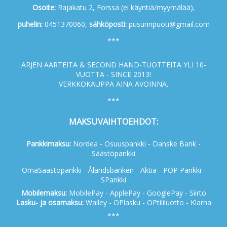
Osoite:
Rajakatu 2, Forssa (ei käyntiä/myymälää),
p
uhelin:
0451370060,
s
ähköposti:
pusurinpuoti@gmail.com
***
ARJEN AARTEITA & SECOND HAND-TUOTTEITA YLI 10-
VUOTTA - SINCE 2013!
VERKKOKAUPPA AINA AVOINNA.
***
MAKSUVAIHTOEHDOT:
Pankkimaksu:
Nordea - Osuuspankki - Danske Bank -
Säästöpankki
OmaSäästöpankki - Ålandsbanken - Aktia - POP Pankki -
SPankki
Mobilemaksu:
MobilePay - ApplePay - GooglePay - Siirto
Lasku- ja osamaksu:
Walley - OPlasku - OPtililuotto - Klarna
***