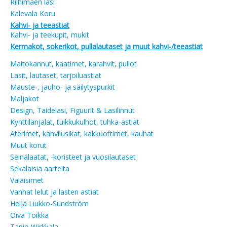
Riihimäen lasi
Kalevala Koru
Kahvi- ja teeastiat
Kahvi- ja teekupit, mukit
Kermakot, sokerikot, pullalautaset ja muut kahvi-/teeastiat
Maitokannut, kaatimet, karahvit, pullot
Lasit, lautaset, tarjoiluastiat
Mauste-, jauho- ja säilytyspurkit
Maljakot
Design, Taidelasi, Figuurit & Lasilinnut
Kynttilänjalat, tuikkukulhot, tuhka-astiat
Aterimet, kahvilusikat, kakkuottimet, kauhat
Muut korut
Seinälaatat, -koristeet ja vuosilautaset
Sekalaisia aarteita
Valaisimet
Vanhat lelut ja lasten astiat
Heljä Liukko-Sundström
Oiva Toikka
Tapio Wirkkala