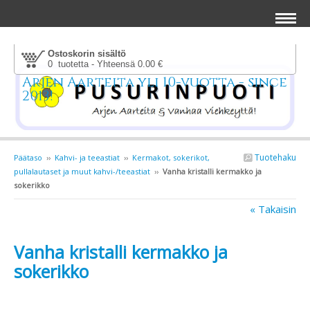
Ostoskorin sisältö
0 tuotetta - Yhteensä 0.00 €
Arjen Aarteita yli 10-vuotta - since
2013!
Tuotehaku
Päätaso
››
Kahvi- ja teeastiat
››
Kermakot, sokerikot,
pullalautaset ja muut kahvi-/teeastiat
››
Vanha kristalli kermakko ja
sokerikko
« Takaisin
Vanha kristalli kermakko ja
sokerikko